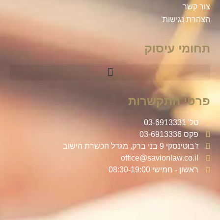
צור קשר
הצהרת נגישות
תחומי עיסוק
פרטי התקשרות
טל' 03-6913331
פקס 03-6913336
ז'בוטינסקי 9 בני ברק, מגדל הכשרת הישוב
office@savionlaw.co.il
ראשון - חמישי 08:30-19:00