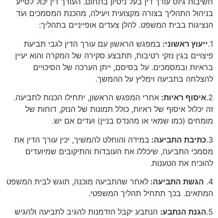
חשיבות גיוס עורך דין בעל ניסיון בתחום. העורך דין יכול לסייע
בניהול התהליך בצורה מקצועית ויעילה, מהכנת המסמכים ועד
הנציגות בבית המשפט. להלן צעדים אופייניים בתהליך:
1.
ייעוץ ראשוני:
במפגש הראשון עם עורך הדין לגבי תביעת
פיצויים בגין נזקי רטיבות, תתבצע סקירה של המקרה והוא יעיין
בראיות ובמסמכים. על בסיסם, ייתן הערכה של הסיכויים
להצלחה בתביעה וימליץ על ההמשך.
2.
איסוף ראיות:
אחרי המפגש הראשון, יתחילו הכנות לתביעה.
זה יכלול איסוף של ראיות, כולל תמונות של הנזק, דוחות של
מומחים (כמו שמאי או מהנדס בניין) ועדים אם יש.
3.
כתיבת התביעה:
במידה והוחלט להמשיך, יכין עורך הדין את
מסמכי התביעה, שיכללו את העובדות והתיקובים שמיועדים
להוכיח את הטענות.
4.
הגשת התביעה:
לאחר שהתביעה מוכנה, תוגש לבית המשפט
המתאים. בכך תתחיל תהליך המשפטי.
5.
הגנת הנתבע:
הנתבע יקבל הזדמנות להגיב לתביעה ולהגיש