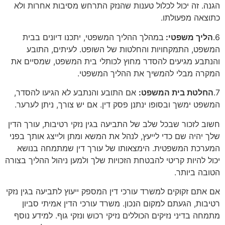
הגנה. זה יכול לכלול טענות שהנזק התרחש מסיבות אחרות ולא
כתוצאה מפעולתו.
6.
הליך משפטי:
במהלך ההליך המשפטי, יתכנו דיונים בבית
המשפט, התמקחויות והחלטות של השופט. לעיתים, התובע
והנתבע מגיעים להסדר מחוץ לכותלי בית המשפט, שמסיים את
המקרה מבלי להמשיך את ההליך המשפטי.
7.
החלטת בית המשפט:
אם התובע והנתבע לא הגיעו להסדר,
המשפט ימשך ובסופו ינתנן פסק דין. אם יש צורך, ניתן לערער.
חשוב לזכור שבכל שלב של התביעה בגין נזקי רטיבות, עורך הדין
שלך יהיה שם כדי לייעץ, לנהל את המשא ומתן ולייצג אותך בפני
המערכת המשפטית. הימצאותו של עורך דין שמתמחה בנושא
יכול להיות קריטי להבטחת הזכויות שלך ולמען ניהול ההליך בצורה
הטובה ביותר.
אם אתם זקוקים למשרד עורכי דין המספק ייעוץ לתביעה בגין נזקי
רטיבות, הגעתם למקום הנכון. משרד עורכי הדין אמיתי סביון
מתמחה בדיני נזיקים הכוללים נזיקי רכוש ונזקי גוף. למידע נוסף