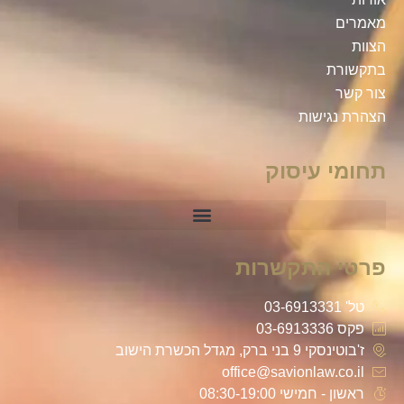
מאמרים
הצוות
בתקשורת
צור קשר
הצהרת נגישות
תחומי עיסוק
פרטי התקשרות
טל' 03-6913331
פקס 03-6913336
ז'בוטינסקי 9 בני ברק, מגדל הכשרת הישוב
office@savionlaw.co.il
ראשון - חמישי 08:30-19:00