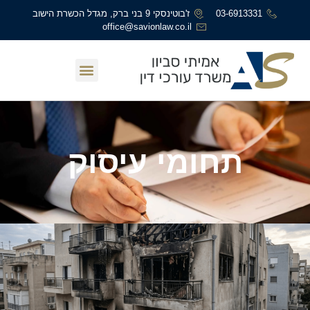
03-6913331
ז'בוטינסקי 9 בני ברק, מגדל הכשרת הישוב
office@savionlaw.co.il
עמוד הבית
תחומי עיסוק
תחומי עיסוק