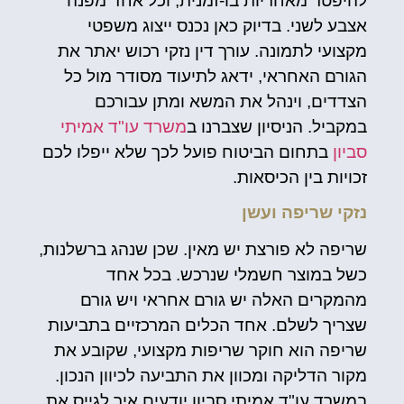
להיפטר מאחריות בו-זמנית, וכל אחד מפנה
אצבע לשני. בדיוק כאן נכנס ייצוג משפטי
מקצועי לתמונה. עורך דין נזקי רכוש יאתר את
הגורם האחראי, ידאג לתיעוד מסודר מול כל
הצדדים, וינהל את המשא ומתן עבורכם
במקביל. הניסיון שצברנו ב
משרד עו"ד אמיתי
סביון
בתחום הביטוח פועל לכך שלא ייפלו לכם
זכויות בין הכיסאות.
נזקי שריפה ועשן
שריפה לא פורצת יש מאין. שכן שנהג ברשלנות,
כשל במוצר חשמלי שנרכש. בכל אחד
מהמקרים האלה יש גורם אחראי ויש גורם
שצריך לשלם. אחד הכלים המרכזיים בתביעות
שריפה הוא חוקר שריפות מקצועי, שקובע את
מקור הדליקה ומכוון את התביעה לכיוון הנכון.
במשרד עו"ד אמיתי סביון יודעים איך לגייס את