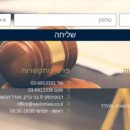
השאירו פרטים ונחזור אליכם בהקדם
שליחה
ק
פרטי התקשרות
טל' 03-6913331
פקס 03-6913336
ז'בוטינסקי 9 בני ברק, מגדל הכשרת הישוב
office@savionlaw.co.il
 רפואית- פלת”ד
ראשון - חמישי 08:30-19:00