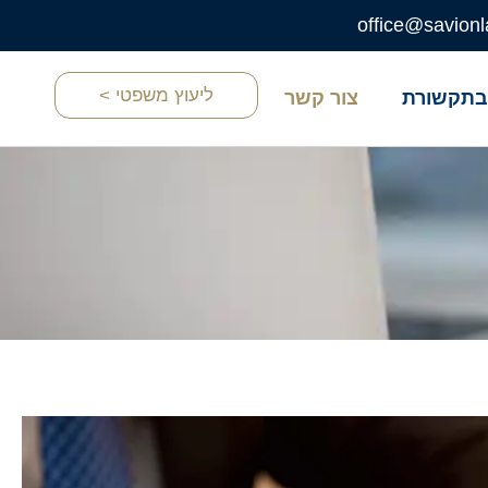
office@savionl
ליעוץ משפטי >
תקשורת
צור קשר