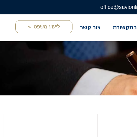
office@savionl
ליעוץ משפטי >
תקשורת
צור קשר