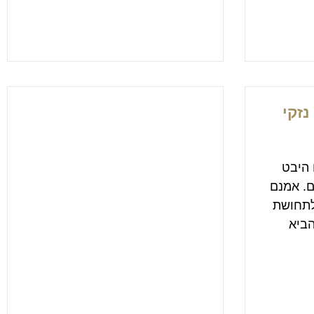
נזקי
 היבט
ם. אמנם
לתחושת
הביא